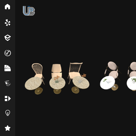
所
Vray
Ens
EN材质