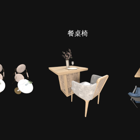
有分类
餐桌椅
cape
PB3构件
构件
轮廓
免费模型
En精选集
贴图