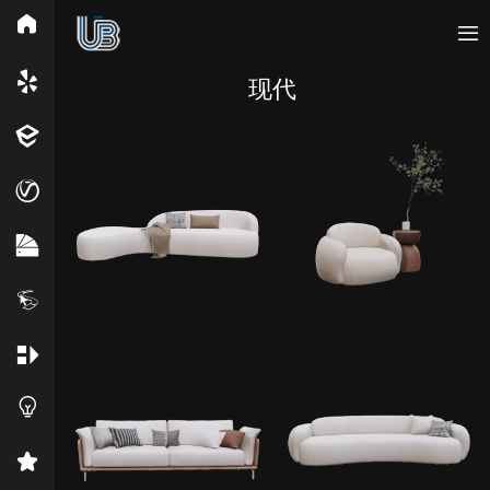
所有分类
现代
Vray
Enscape
PB3构件
构件
轮廓
免费模型
En精选集
Vray材质
EN材质
贴图