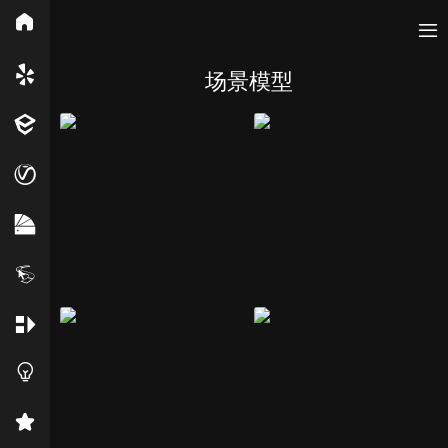
所有分类
场景模型
Vray
Enscape
PB3构件
构件
轮廓
免费模型
En精选集
Vray材质
EN材质
贴图