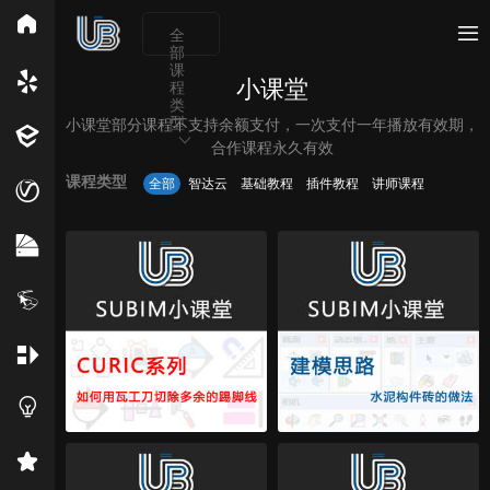
全
部
所有分类
课
小课堂
程
类
小课堂部分课程不支持余额支付，一次支付一年播放有效期，
型
Vray
Enscape
PB3构件
构件
轮廓
合作课程永久有效
免费模型
En精选集
Vray材质
EN材质
课程类型
全部
智达云
基础教程
插件教程
讲师课程
贴图