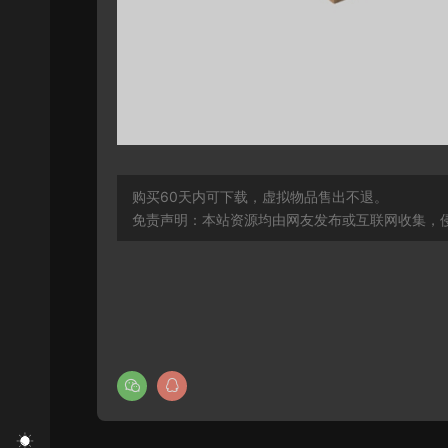
购买60天内可下载，虚拟物品售出不退。
免责声明：本站资源均由网友发布或互联网收集，侵删联