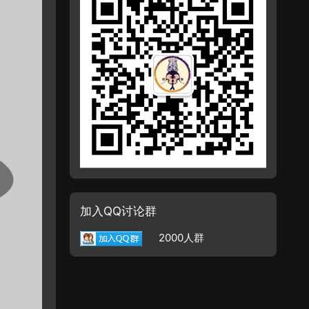
加入QQ讨论群
2000人群