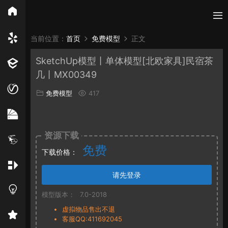
所有分类
当前位置：
首页
免费模型
正文
SketchUp模型丨单体模型[北欧家具]民宿茶
Vray
Enscape
PB3构件
构件
轮廓
几丨MX00349
免费模型
En精选集
Vray材质
EN材质
免费模型
417
贴图
资源下载
免费
下载价格：
请先登录
模型版本：
7.0-2018
虚拟物品售出不退
客服QQ:411692045