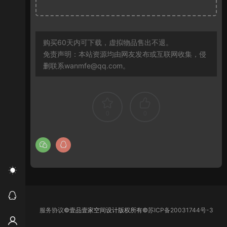
购买60天内可下载，虚拟物品售出不退。
免责声明：本站资源均由网友发布或互联网收集，侵
删联系wanmfe@qq.com。
0
0
服务协议
©壹品壹家空间设计版权所有©
苏ICP备20031744号-3