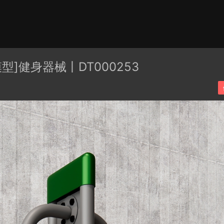
有分类
cape
PB3构件
构件
轮廓
免费模型
En精选集
模型]健身器械丨DT000253
贴图