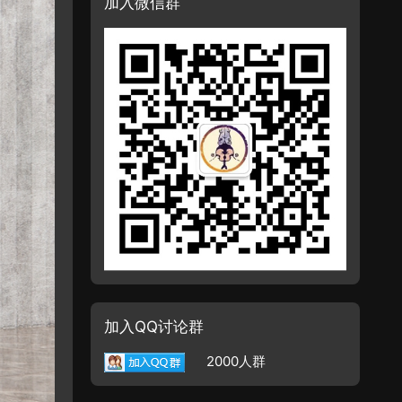
加入微信群
加入QQ讨论群
2000人群