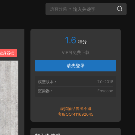
所有分类
1.6
Vray材质
积分
VIP可免费下载
健身器械
请先登录
模型版本：
7.0-2018
渲染器：
Enscape
虚拟物品售出不退
客服QQ:411692045