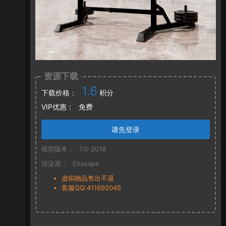
资源下载
1.6
下载价格：
积分
VIP优惠：
免费
请先登录
模型版本：
7.0-2018
渲染器：
Enscape
虚拟物品售出不退
客服QQ:411692045