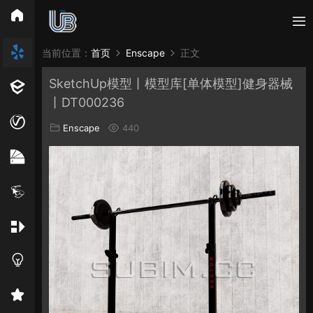
所有分类
当前位置：
首页
Enscape
正文
SketchUp模型丨模型库[单体模型]健身器械
Vray
Enscape
PB3构件
构件
轮廓
丨DT000236
免费模型
En精选集
Vray材质
EN材质
Enscape
440
贴图