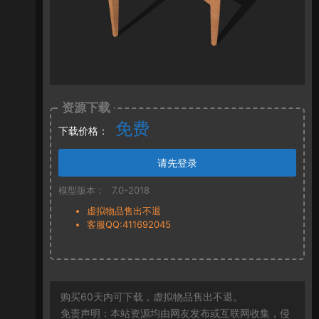
资源下载
免费
下载价格：
请先登录
模型版本：
7.0-2018
虚拟物品售出不退
客服QQ:411692045
购买60天内可下载，虚拟物品售出不退。
免责声明：本站资源均由网友发布或互联网收集，侵