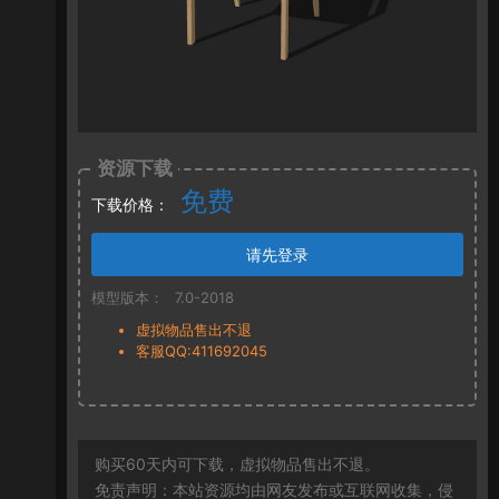
资源下载
免费
下载价格：
请先登录
模型版本：
7.0-2018
虚拟物品售出不退
客服QQ:411692045
购买60天内可下载，虚拟物品售出不退。
免责声明：本站资源均由网友发布或互联网收集，侵