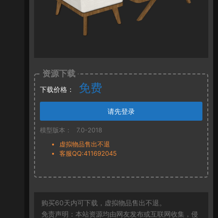
资源下载
免费
下载价格：
请先登录
模型版本：
7.0-2018
虚拟物品售出不退
客服QQ:411692045
购买60天内可下载，虚拟物品售出不退。
免责声明：本站资源均由网友发布或互联网收集，侵