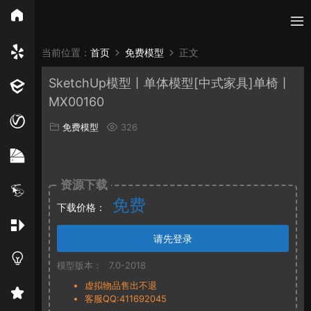
所有分类
当前位置：
首页
免费模型
正文
SketchUp模型丨单体模型[中式家具]单椅丨
Vray
Enscape
PB3构件
构件
轮廓
MX00160
免费模型
En精选集
Vray材质
EN材质
免费模型
326
贴图
资源下载
免费
下载价格：
请先登录
模型版本：
7.0-2018
虚拟物品售出不退
客服QQ:411692045