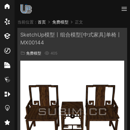
所有分类
当前位置：
首页
免费模型
正文
SketchUp模型丨组合模型[中式家具]单椅丨
Vray
Enscape
PB3构件
构件
轮廓
MX00144
免费模型
En精选集
Vray材质
EN材质
免费模型
405
贴图