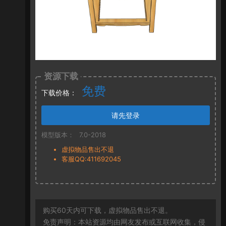
资源下载
免费
下载价格：
请先登录
模型版本：
7.0-2018
虚拟物品售出不退
客服QQ:411692045
购买60天内可下载，虚拟物品售出不退。
免责声明：本站资源均由网友发布或互联网收集，侵