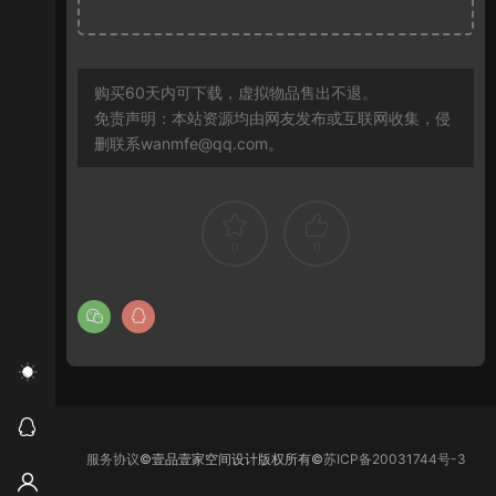
购买60天内可下载，虚拟物品售出不退。
免责声明：本站资源均由网友发布或互联网收集，侵
删联系wanmfe@qq.com。
0
0
服务协议
©壹品壹家空间设计版权所有©
苏ICP备20031744号-3