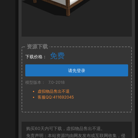
资源下载
免费
下载价格：
请先登录
模型版本：
7.0-2018
虚拟物品售出不退
客服QQ:411692045
购买60天内可下载，虚拟物品售出不退。
免责声明：本站资源均由网友发布或互联网收集，侵