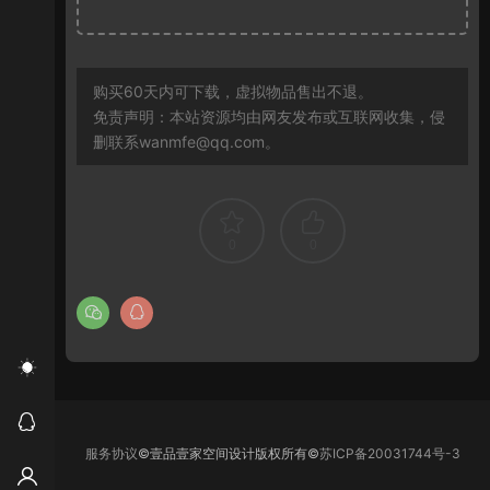
购买60天内可下载，虚拟物品售出不退。
免责声明：本站资源均由网友发布或互联网收集，侵
删联系wanmfe@qq.com。
0
0
服务协议
©壹品壹家空间设计版权所有©
苏ICP备20031744号-3