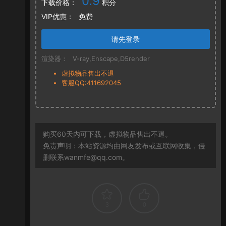
0.9
下载价格：
积分
VIP优惠：
免费
请先登录
渲染器：
V-ray,Enscape,D5render
虚拟物品售出不退
客服QQ:411692045
购买60天内可下载，虚拟物品售出不退。
免责声明：本站资源均由网友发布或互联网收集，侵
删联系wanmfe@qq.com。
3
0