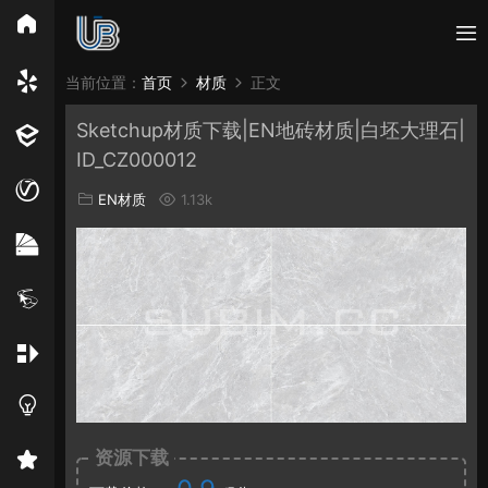
所有分类
当前位置：
首页
材质
正文
Sketchup材质下载|EN地砖材质|白坯大理石|
Vray
Enscape
PB3构件
构件
轮廓
ID_CZ000012
免费模型
En精选集
Vray材质
EN材质
EN材质
1.13k
贴图
资源下载