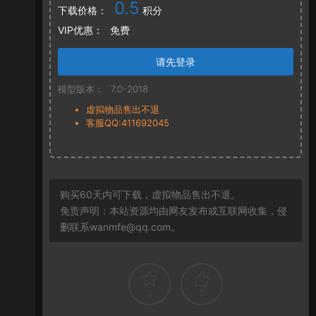
0.5
下载价格：
积分
VIP优惠：
免费
请先登录
模型版本：
7.0-2018
虚拟物品售出不退
客服QQ:411692045
购买60天内可下载，虚拟物品售出不退。
免责声明：本站资源均由网友发布或互联网收集，侵
删联系wanmfe@qq.com。
0
0