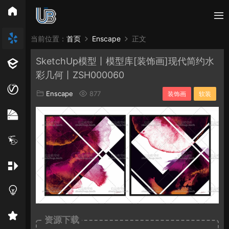
所有分类
当前位置：
首页
Enscape
正文
SketchUp模型丨模型库[装饰画]现代简约水
Vray
Enscape
PB3构件
构件
轮廓
彩几何丨ZSH000060
免费模型
En精选集
Vray材质
EN材质
Enscape
877
装饰画
软装
贴图
资源下载