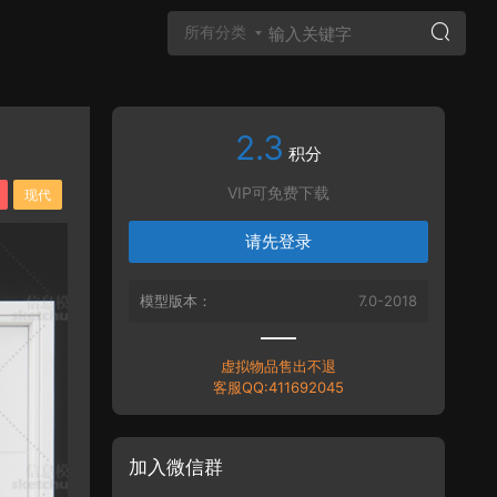
所有分类
2.3
Vray材质
积分
VIP可免费下载
现代
请先登录
模型版本：
7.0-2018
虚拟物品售出不退
客服QQ:411692045
加入微信群