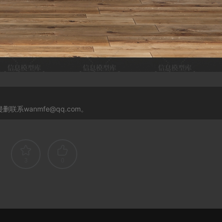
系wanmfe@qq.com。
3
0