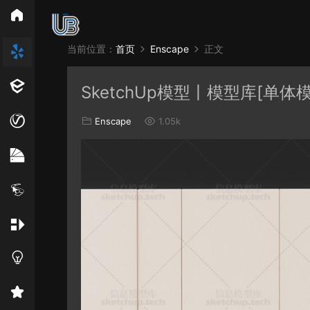
所
当前位置：
首页
Enscape
正文
Vray
Ens
SketchUp模型丨模型库[单体
EN材质
Enscape
1.05k