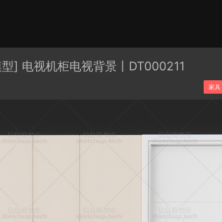
有分类
cape
PB3构件
构件
轮廓
免费模型
En精选集
模型] 电视机柜电视背景丨DT000211
贴图
家具