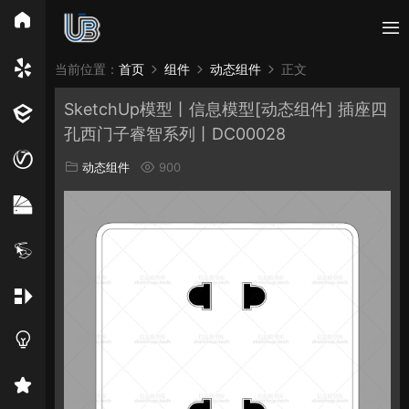
所有分类
当前位置：
首页
组件
动态组件
正文
SketchUp模型丨信息模型[动态组件] 插座四
Vray
Enscape
PB3构件
构件
轮廓
孔西门子睿智系列丨DC00028
免费模型
En精选集
Vray材质
EN材质
动态组件
900
贴图