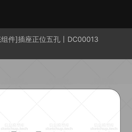
有分类
cape
PB3构件
构件
轮廓
免费模型
En精选集
态组件]插座正位五孔丨DC00013
贴图