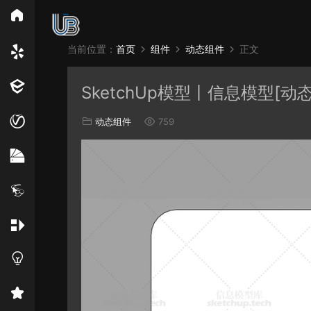
所
当前位置：
首页
组件
动态组件
正文
Vray
Ens
SketchUp模型丨信息模型[动
EN材质
动态组件
759