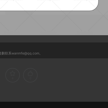
系wanmfe@qq.com。
4
0