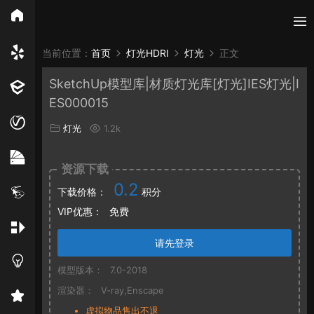
所有分类
当前位置：
首页
灯光HDRI
灯光
正文
SketchUp模型库|材质灯光库[灯光]IES灯光|I
Vray
Enscape
PB3构件
构件
轮廓
ES000015
免费模型
En精选集
Vray材质
EN材质
灯光
1.2k
贴图
资源下载
0.2
下载价格：
积分
VIP优惠：
免费
请先登录
模型版本：
7.0-2018
渲染器：
V-ray,Enscape
虚拟物品售出不退