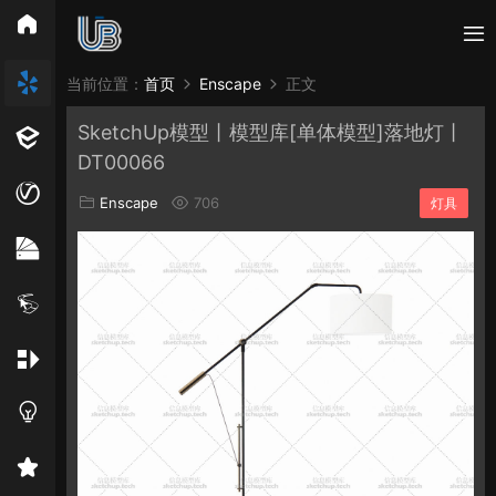
所有分类
当前位置：
首页
Enscape
正文
SketchUp模型丨模型库[单体模型]落地灯丨
Vray
Enscape
PB3构件
构件
轮廓
DT00066
免费模型
En精选集
Vray材质
EN材质
Enscape
706
灯具
贴图