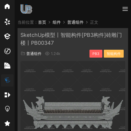
所有分类
当前位置：
首页
组件
普通组件
正文
SketchUp模型丨智能构件[PB3构件]砖雕门
Vray
Enscape
PB3构件
构件
轮廓
楼丨PB00347
免费模型
En精选集
Vray材质
EN材质
普通组件
1.24k
PB3
智能构件
贴图