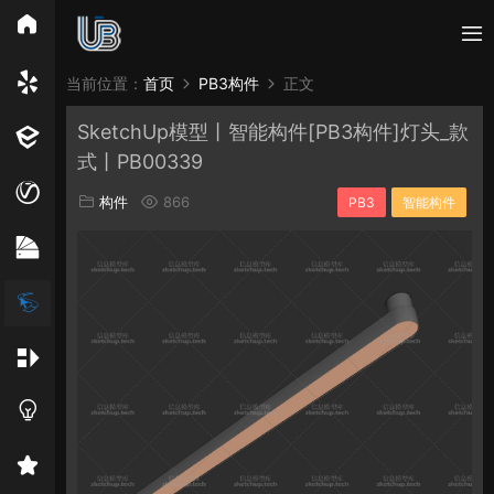
所有分类
当前位置：
首页
PB3构件
正文
SketchUp模型丨智能构件[PB3构件]灯头_款
Vray
Enscape
PB3构件
构件
轮廓
式丨PB00339
免费模型
En精选集
Vray材质
EN材质
构件
866
PB3
智能构件
贴图