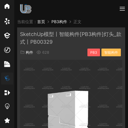
所有分类
当前位置：
首页
PB3构件
正文
SketchUp模型丨智能构件[PB3构件]灯头_款
Vray
Enscape
PB3构件
构件
轮廓
式丨PB00329
免费模型
En精选集
Vray材质
EN材质
构件
628
PB3
智能构件
贴图