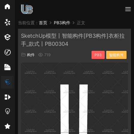
所有分类
当前位置：
首页
PB3构件
正文
SketchUp模型丨智能构件[PB3构件]衣柜拉
Vray
Enscape
PB3构件
构件
轮廓
手_款式丨PB00304
免费模型
En精选集
Vray材质
EN材质
构件
719
PB3
智能构件
贴图