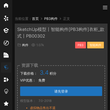
所有分类
当前位置：
首页
PB3构件
正文
SketchUp模型丨智能构件[PB3构件]衣柜_款
Vray
Enscape
PB3构件
构件
轮廓
式丨PB00302
免费模型
En精选集
Vray材质
EN材质
构件
1.07k
PB3
智能构件
贴图
资源下载
3.4
下载价格：
积分
VIP优惠：
免费
请先登录
模型版本：
7.0-2018
虚拟物品售出不退