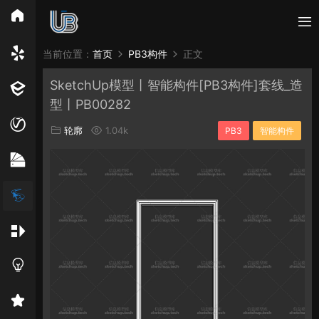
所有分类
当前位置：
首页
PB3构件
正文
SketchUp模型丨智能构件[PB3构件]套线_造
Vray
Enscape
PB3构件
构件
轮廓
型丨PB00282
免费模型
En精选集
Vray材质
EN材质
轮廓
1.04k
PB3
智能构件
贴图