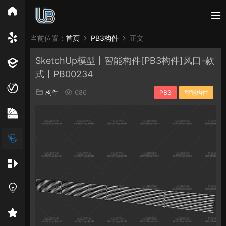
所有分类
当前位置：
首页
PB3构件
正文
SketchUp模型丨智能构件[PB3构件]风口-款
Vray
Enscape
PB3构件
构件
轮廓
式丨PB00234
免费模型
En精选集
Vray材质
EN材质
构件
686
PB3
智能构件
贴图