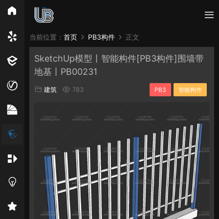
所有分类
当前位置：
首页
PB3构件
正文
SketchUp模型丨智能构件[PB3构件]围墙带
Vray
Enscape
PB3构件
构件
轮廓
地基丨PB00231
免费模型
En精选集
Vray材质
EN材质
建筑
783
PB3
智能构件
贴图