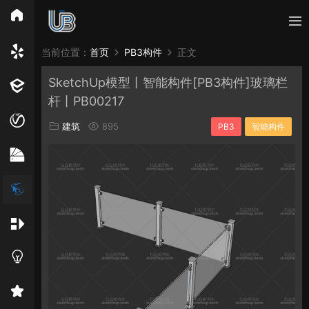
所有分类
当前位置：
首页
PB3构件
正文
SketchUp模型丨智能构件[PB3构件]玻璃栏
Vray
Enscape
PB3构件
构件
轮廓
杆丨PB00217
免费模型
En精选集
Vray材质
EN材质
建筑
895
PB3
智能构件
贴图