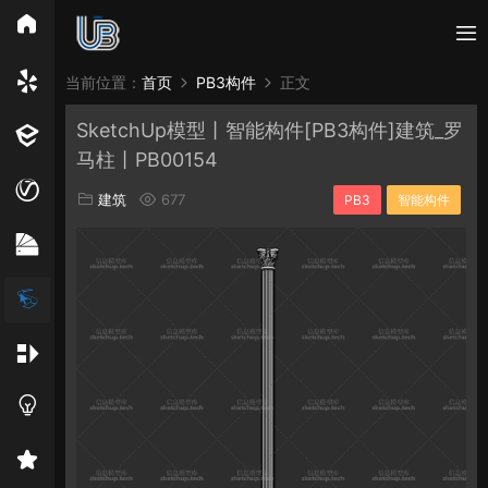
所有分类
当前位置：
首页
PB3构件
正文
SketchUp模型丨智能构件[PB3构件]建筑_罗
Vray
Enscape
PB3构件
构件
轮廓
马柱丨PB00154
免费模型
En精选集
Vray材质
EN材质
建筑
677
PB3
智能构件
贴图