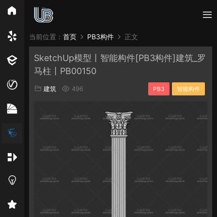
所有分类
当前位置：
首页
PB3构件
正文
SketchUp模型丨智能构件[PB3构件]建筑_罗
Vray
Enscape
PB3构件
构件
轮廓
马柱丨PB00150
免费模型
En精选集
Vray材质
EN材质
建筑
496
PB3
智能构件
贴图