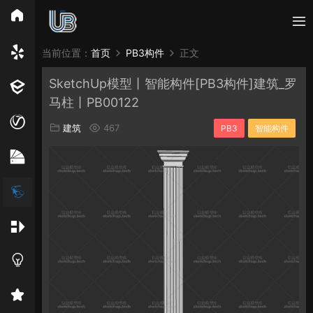
所有分类
当前位置：
首页
PB3构件
正文
SketchUp模型丨智能构件[PB3构件]建筑_罗
Vray
Enscape
PB3构件
构件
轮廓
马柱丨PB00122
免费模型
En精选集
Vray材质
EN材质
建筑
467
PB3
智能构件
贴图