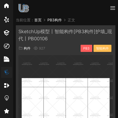
所有分类
当前位置：
首页
PB3构件
正文
SketchUp模型丨智能构件[PB3构件]护墙_现
Vray
Enscape
PB3构件
构件
轮廓
代丨PB00106
免费模型
En精选集
Vray材质
EN材质
构件
927
PB3
智能构件
贴图