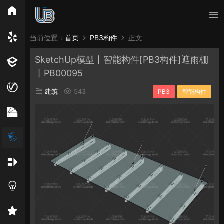
所有分类
当前位置：
首页
PB3构件
正文
SketchUp模型丨智能构件[PB3构件]遮雨棚
Vray
Enscape
PB3构件
构件
轮廓
丨PB00095
免费模型
En精选集
Vray材质
EN材质
建筑
543
PB3
智能构件
贴图