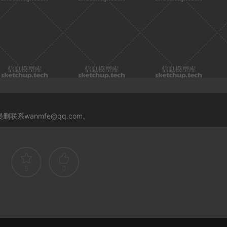
系wanmfe@qq.com。
5
0