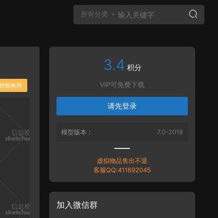
所有分类
3.4
Vray材质
积分
VIP可免费下载
智能构件
请先登录
模型版本：
7.0-2018
虚拟物品售出不退
客服QQ:411692045
加入微信群