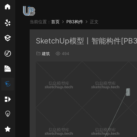
所
当前位置：
首页
PB3构件
正文
Vray
Ens
SketchUp模型丨智能构件[PB
EN材质
建筑
494