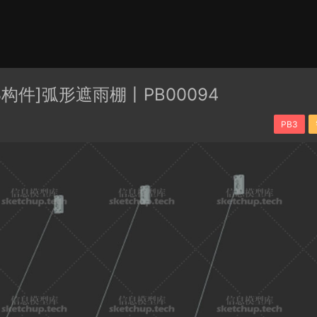
有分类
cape
PB3构件
构件
轮廓
免费模型
En精选集
3构件]弧形遮雨棚丨PB00094
贴图
PB3