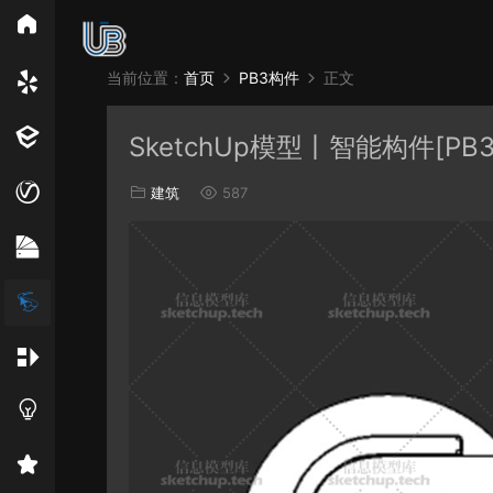
所
当前位置：
首页
PB3构件
正文
Vray
Ens
SketchUp模型丨智能构件[PB
EN材质
建筑
587