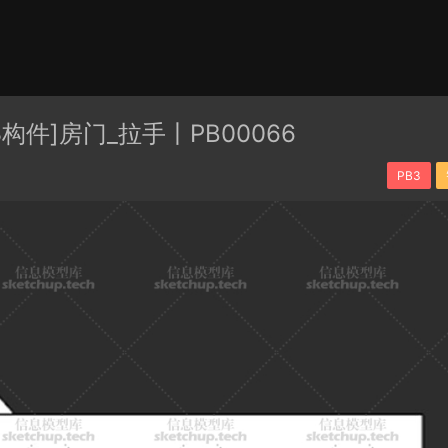
有分类
cape
PB3构件
构件
轮廓
免费模型
En精选集
3构件]房门_拉手丨PB00066
贴图
PB3