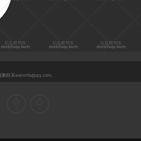
系wanmfe@qq.com。
2
0