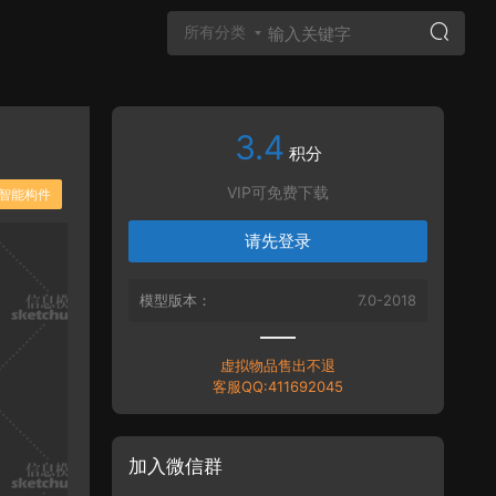
所有分类
3.4
Vray材质
积分
VIP可免费下载
智能构件
请先登录
模型版本：
7.0-2018
虚拟物品售出不退
客服QQ:411692045
加入微信群