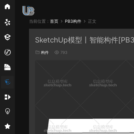
所
当前位置：
首页
PB3构件
正文
Vray
Ens
SketchUp模型丨智能构件[P
EN材质
构件
793