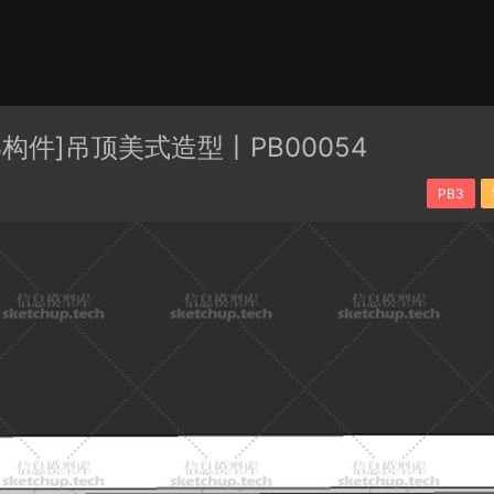
有分类
cape
PB3构件
构件
轮廓
免费模型
En精选集
B3构件]吊顶美式造型丨PB00054
贴图
PB3