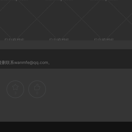
系wanmfe@qq.com。
3
0