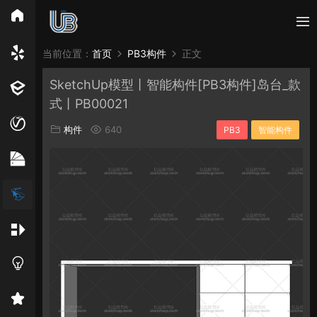
所有分类
当前位置：
首页
PB3构件
正文
SketchUp模型丨智能构件[PB3构件]岛台_款
Vray
Enscape
PB3构件
构件
轮廓
式丨PB00021
免费模型
En精选集
Vray材质
EN材质
构件
640
PB3
智能构件
贴图