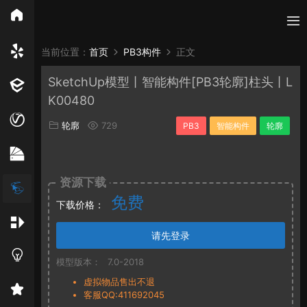
所有分类
当前位置：
首页
PB3构件
正文
SketchUp模型丨智能构件[PB3轮廓]柱头丨L
Vray
Enscape
PB3构件
构件
轮廓
K00480
免费模型
En精选集
Vray材质
EN材质
轮廓
729
PB3
智能构件
轮廓
贴图
资源下载
免费
下载价格：
请先登录
模型版本：
7.0-2018
虚拟物品售出不退
客服QQ:411692045