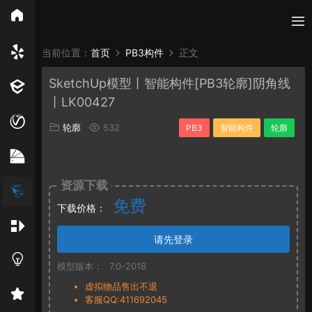
所有分类
当前位置：
首页
PB3构件
正文
SketchUp模型丨智能构件[PB3轮廓]阴角线
Vray
Enscape
PB3构件
构件
轮廓
丨LK00427
免费模型
En精选集
Vray材质
EN材质
轮廓
532
PB3
智能构件
轮廓
贴图
资源下载
免费
下载价格：
请先登录
模型版本：
7.0-2018
虚拟物品售出不退
客服QQ:411692045