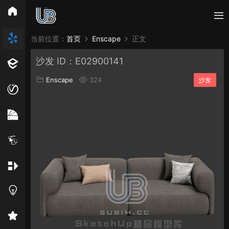
所有分类
当前位置：
首页
Enscape
正文
沙发 ID：E02900141
Vray
Enscape
PB3构件
构件
轮廓
Enscape
324
沙发
免费模型
En精选集
Vray材质
EN材质
贴图