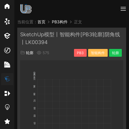
所有分类
当前位置：
首页
PB3构件
正文
SketchUp模型丨智能构件[PB3轮廓]阴角线
Vray
Enscape
PB3构件
构件
轮廓
丨LK00394
免费模型
En精选集
Vray材质
EN材质
轮廓
575
PB3
智能构件
轮廓
贴图