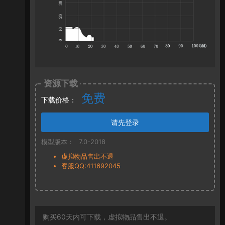
资源下载
免费
下载价格：
请先登录
模型版本：
7.0-2018
虚拟物品售出不退
客服QQ:411692045
购买60天内可下载，虚拟物品售出不退。