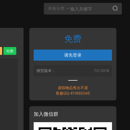
所有分类
免费
Vray材质
轮廓
请先登录
模型版本：
7.0-2018
虚拟物品售出不退
客服QQ:411692045
加入微信群