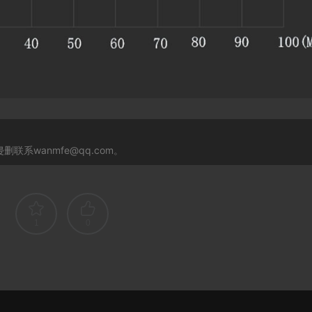
系wanmfe@qq.com。
1
0