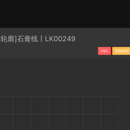
有分类
cape
PB3构件
构件
轮廓
免费模型
En精选集
3轮廓]石膏线丨LK00249
贴图
PB3
智能构件