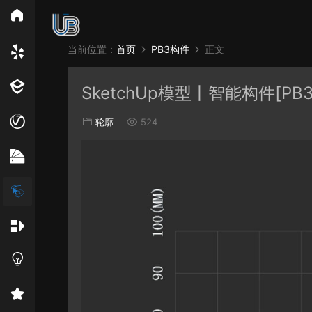
所
当前位置：
首页
PB3构件
正文
Vray
Ens
SketchUp模型丨智能构件[PB
EN材质
轮廓
524