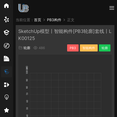
所有分类
当前位置：
首页
PB3构件
正文
SketchUp模型丨智能构件[PB3轮廓]套线丨L
Vray
Enscape
PB3构件
构件
轮廓
K00125
免费模型
En精选集
Vray材质
EN材质
轮廓
486
PB3
智能构件
轮廓
贴图