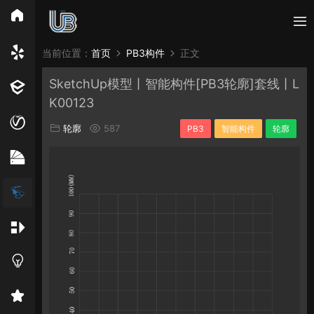
所有分类
当前位置：
首页
PB3构件
正文
SketchUp模型丨智能构件[PB3轮廓]套线丨L
Vray
Enscape
PB3构件
构件
轮廓
K00123
免费模型
En精选集
Vray材质
EN材质
轮廓
587
PB3
智能构件
轮廓
贴图